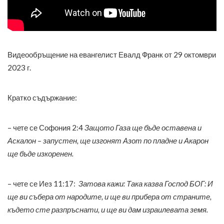
Видеообръщение на евангелист Евалд Франк от 29 октомври
2023 г.
Кратко съдържание:
– чете се Софония 2:4
Защото Газа ще бъде оставена и
Аскалон – запустен, ще изгонят Азот по пладне и Акарон
ще бъде изкоренен.
– чете се Иез 11:17:
Затова кажи: Така казва Господ БОГ: И
ще ви събера от народите, и ще ви прибера от страните,
където сте разпръснати, и ще ви дам израилевата земя.