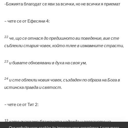
-Божията благодат се яви за всички, но не всички я приемат
– чете се от Ефесяни 4:
22
че, що се отнася до предишното ви поведение, вие сте
съблекли стария човек, който тлее в измамните страсти,
23
и бивате обновявани в духа на своя ум,
24
и сте облекли новия човек, създаден по образа на Бога в
истинска правда и святост.
– чете се от Тит 2:
13
като очакваме блажената надежда и явяването на
Our website uses cookies to improve your experience. Learn more