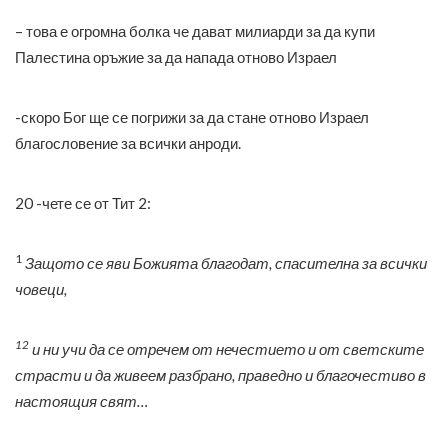
– това е огромна болка че дават милиарди за да купи
Палестина оръжие за да напада отново Израел
-скоро Бог ще се погрижи за да стане отново Израел
благословение за всички анроди.
20 -чете се от Тит 2:
1
Защото се яви Божията благодат, спасителна за всички
човеци,
12
и ни учи да се отречем от нечестието и от светските
страсти и да живеем разбрано, праведно и благочестиво в
настоящия свят…