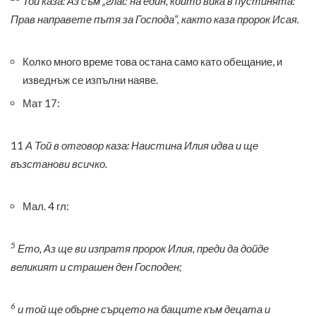
Той каза: Аз съм „глас на един, който вика в пустинята:
Прав направете пътя за Господа“, както каза пророк Исая.
Колко много време това остана само като обещание, и
изведнъж се изпълни наяве.
Мат 17:
11
А Той в отговор каза: Наистина Илия идва и ще
възстанови всичко.
Мал. 4 гл:
5
Ето, Аз ще ви изпратя пророк Илия, преди да дойде
великият и страшен ден Господен;
6
и той ще обърне сърцето на бащите към децата и