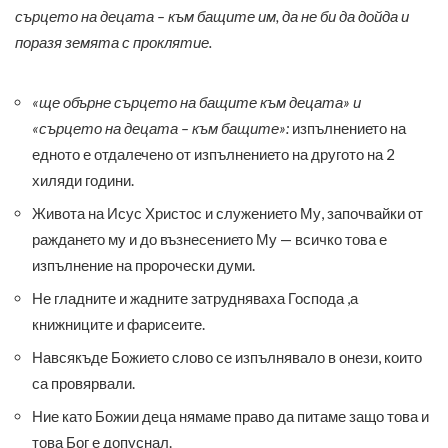
сърцето на децата – към бащите им, да не би да дойда и
поразя земята с проклятие.
«ще обърне сърцето на бащите към децата» и
«сърцето на децата – към бащите»:
изпълнението на
едното е отдалечено от изпълнението на другото на 2
хиляди години.
Живота на Исус Христос и служението Му, започвайки от
раждането му и до възнесението Му — всичко това е
изпълнение на пророчески думи.
Не гладните и жадните затрудняваха Господа ,а
книжниците и фарисеите.
Навсякъде Божието слово се изпълнявало в онези, които
са провярвали.
Ние като Божии деца нямаме право да питаме защо това и
това Бог е допуснал.