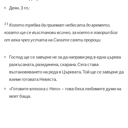
Деян. 3 гл.:
21
Когото трябва да приемат небесата до времето,
когато ще се възстанови всичко, за което е говорил Бог
от века чрез устата на Своите святи пророци.
Господ ще се завърне не за да направи ред в една църква
разкъсаната, разединена, скарана. Сега става
възтановяването на реда в Църквата. Той ще се завърне да
вземе готовата Невяста.
«Готовите влязоха с Него» – това бяха любимите думи на
моят баща.
\молитва\
ПРЕДИШНА СТАТИЯ
СЛЕДВАЩА СТАТИЯ
Богослужение в Свободна
Въпроси към вярващите в