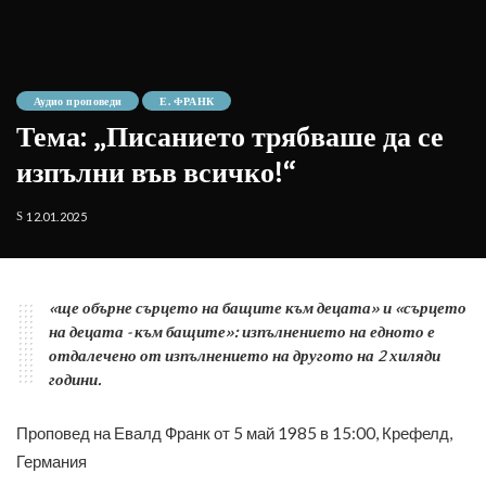
Аудио проповеди
Е. ФРАНК
Тема: „Писанието трябваше да се
изпълни във всичко!“
12.01.2025
«ще обърне сърцето на бащите към децата» и «сърцето
на децата - към бащите»: изпълнението на едното е
отдалечено от изпълнението на другото на 2 хиляди
години.
Проповед на Евалд Франк от 5 май 1985 в 15:00, Крефелд,
Германия