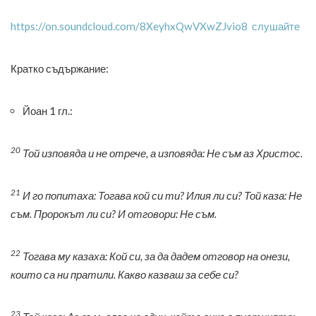
https://on.soundcloud.com/8XeyhxQwVXwZJvio8 слушайте
Кратко съдържание:
Йоан 1 гл.:
20
Той изповяда и не отрече, а изповяда: Не съм аз Христос.
21
И го попитаха: Тогава кой си ти? Илия ли си? Той каза: Не
съм. Пророкът ли си? И отговори: Не съм.
22
Тогава му казаха: Кой си, за да дадем отговор на онези,
които са ни пратили. Какво казваш за себе си?
23