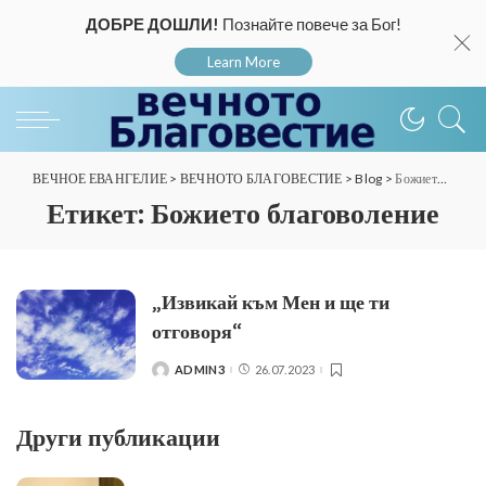
ДОБРЕ ДОШЛИ!
Познайте повече за Бог!
Learn More
ВЕЧНОЕ ЕВАНГЕЛИЕ
>
ВЕЧНОТО БЛАГОВЕСТИЕ
>
Blog
>
Божието благоволение
Етикет:
Божието благоволение
„Извикай към Мен и ще ти
отговоря“
ADMIN3
26.07.2023
POSTED
BY
Други публикации