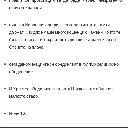
правят се провокации за да бъде Израел намразен от
всичките народи
видях в Йордания лагерите на палестинците, там ги
държат … видях имаше много кошници с камъни, които те
бяха готови да ги хвърлят по вярвашите израилтяни до
Стената на плача
сега деноминациите се обединяват в голямо религиозно
обединение
И Христос обединява Неговата Църква като общност,
малкото стадо.
Йоан 19: