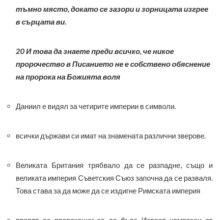
тъмно място, докато се зазори и зорницата изгрее
в сърцата ви.
20 И това да знаете преди всичко, че никое
пророчество в Писанието не е собствено обяснение
на пророка на Божията воля
Даниил е видял за четирите империи в символи.
всички държави си имат на знамената различни зверове.
Великата Британия трябвало да се разпадне, също и
великата империя Съветския Съюз започна да се разваля.
Това става за да може да се издигне Римската империя