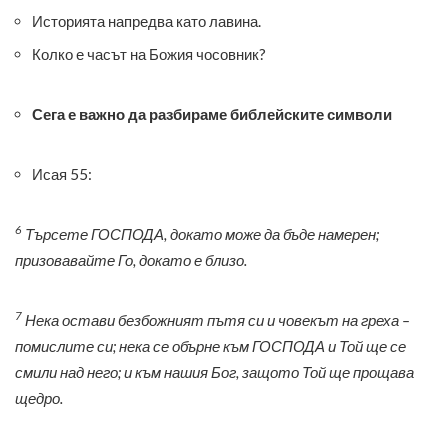
Историята напредва като лавина.
Колко е часът на Божия чосовник?
Сега е важно да разбираме библейските символи
Исая 55:
6
Търсете ГОСПОДА, докато може да бъде намерен;
призовавайте Го, докато е близо.
7
Нека остави безбожният пътя си и човекът на греха –
помислите си; нека се обърне към ГОСПОДА и Той ще се
смили над него; и към нашия Бог, защото Той ще прощава
щедро.