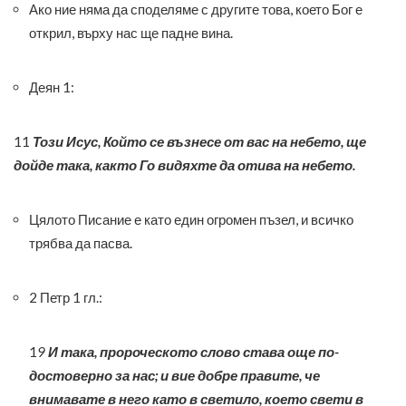
Ако ние няма да споделяме с другите това, което Бог е
открил, върху нас ще падне вина.
Деян 1:
11
Този Исус, Който се възнесе от вас на небето, ще
дойде така, както Го видяхте да отива на небето.
Цялото Писание е като един огромен пъзел, и всичко
трябва да пасва.
2 Петр 1 гл.:
1
9
И така, пророческото слово става още по-
достоверно за нас; и вие добре правите, че
внимавате в него като в светило, което свети в