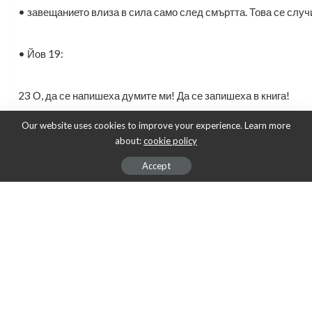
• завещанието влиза в сила само след смъртта. Това се случ
• Йов 19:
23 О, да се напишеха думите ми! Да се запишеха в книга!
Our website uses cookies to improve your experience. Learn more
24 Да бяха издълбани на скала навеки с желязна писалка и о
about:
cookie policy
Accept
25 Защото зная, че е жив Изкупителят ми…
• Който днес това не може да го каже с увереност въз основа 
• Там горе в Славата няма вече някой да ходи с патерици. бо
• Спасените ще бъдат възвърнати в младежката възраст и ве