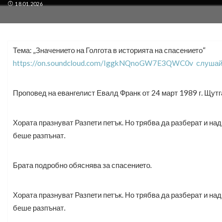
18.01.2026
Тема: „Значението на Голгота в историята на спасението“
https://on.soundcloud.com/IggkNQnoGW7E3QWC0v слушай
Проповед на евангелист Евалд Франк от 24 март 1989 г. Щутг
Хората празнуват Разпети петък. Но трябва да разберат и над
беше разпънат.
Брата подробно обяснява за спасението.
Хората празнуват Разпети петък. Но трябва да разберат и над
беше разпънат.