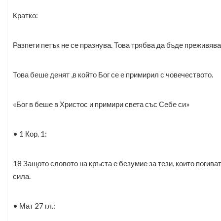
Кратко:
Разпети петък не се празнува. Това трябва да бъде преживява
Това беше денят ,в който Бог се е примирил с човечеството.
«Бог в беше в Христос и примири света със Себе си»
• 1 Кор. 1:
18 Защото словото на кръста е безумие за тези, които погиват
сила.
• Мат 27 гл.: