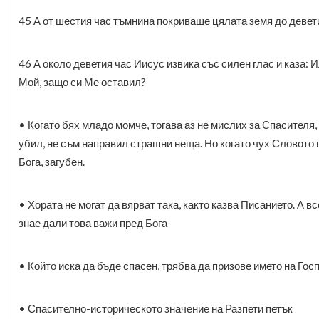
45 А от шестия час тъмнина покриваше цялата земя до девети
46 А около деветия час Иисус извика със силен глас и каза: 
Мой, защо си Ме оставил?
• Когато бях младо момче, тогава аз не мислих за Спасителя
убил, не съм направил страшни неща. Но когато чух Словото 
Бога, загубен.
• Хората не могат да вярват така, както казва Писанието. А вс
знае дали това важи пред Бога
• Който иска да бъде спасен, трябва да призове името на Гос
• Спасително-историческото значение на Разпети петък