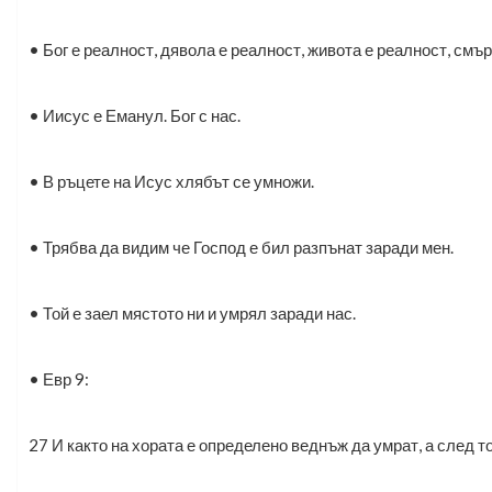
• Бог е реалност, дявола е реалност, живота е реалност, смърт
• Иисус е Еманул. Бог с нас.
• В ръцете на Исус хлябът се умножи.
• Трябва да видим че Господ е бил разпънат заради мен.
• Той е заел мястото ни и умрял заради нас.
• Евр 9:
27 И както на хората е определено веднъж да умрат, а след то