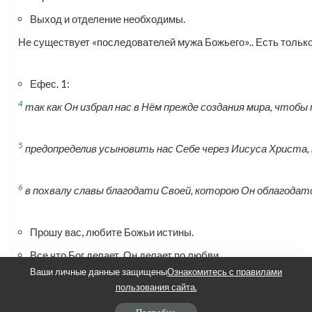
Выход и отделение необходимы.
Не существует «последователей мужа Божьего».. Есть тольк
Ефес. 1:
4
так как Он избрал нас в Нём прежде создания мира, чтобы
5
предопределив усыновить нас Себе через Иисуса Христа, 
6
в похвалу славы благодати Своей, которою Он облагодат
Прошу вас, любите Божьи истины.
Все что Бог делает, Он делает по любви.
Ваши личные данные защищены
Ознакомитесь с правилами
Для Невесты Христа не представляют опасности великие д
пользования сайта.
толкуют по-своему.