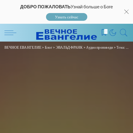
ДОБРО ПОЖАЛОВАТЬ
Узнай больше о Боге
Узнать сейчас
0
ВЕЧНОЕ ЕВАНГЕЛИЕ
>
Блог
>
ЭВАЛЬД ФРАНК
>
Аудио проповеди
>
Тема: «Вот, Я иду исполнить волю Твою!» Евр. 10:7-10