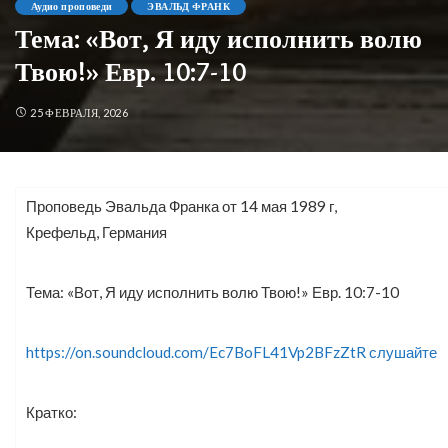
Аудио проповеди
ЭВАЛЬД ФРАНК
Тема: «Вот, Я иду исполнить волю
Твою!» Евр. 10:7-10
25 ФЕВРАЛЯ, 2026
Проповедь Эвальда Франка от 14 мая 1989 г,
Крефельд, Германия
Тема:
«Вот, Я
иду
исполнить волю Твою!» Евр. 10:7-10
https://on.soundcloud.com/Ec7BoFL41Vp2BFzZtR слушайте
Кратко: