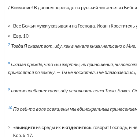
/ Внимание! В данном переводе на русский читается из Библи
Все Божьи мужи указывали на Господа. Иоанн Креститель 
Евр. 10:
7
Тогда Я сказал: вот, иду,
как
в начале книги написано о Мне
8
Сказав прежде, что «ни жертвы, ни приношения, ни всесож
приносятся по закону, — Ты не восхотел и не благоизволил»,
9
потом прибавил: «вот, иду исполнить волю Твою, Боже».
10
По сей-то воле освящены мы единократным принесением
«
выйдите
из среды их
и
отделитесь
, говорит Господь, и 
Кор. 6:17.