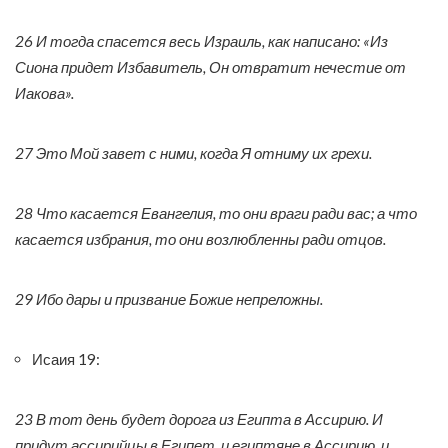
26 И тогда спасется весь Израиль, как написано: «Из
Сиона придет Избавитель, Он отвратит нечестие от
Иакова».
27 Это Мой завет с ними, когда Я отниму их грехи.
28 Что касается Евангелия, то они враги ради вас; а что
касается избрания, то они возлюбленны ради отцов.
29 Ибо дары и призвание Божие непреложны.
Исаия 19:
23 В тот день будет дорога из Египта в Ассирию. И
придут ассирийцы в Египет, и египтяне в Ассирию, и