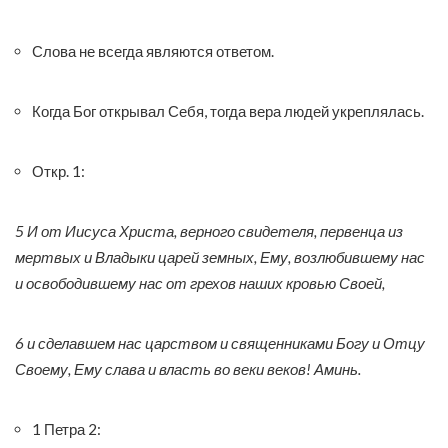
Слова не всегда являются ответом.
Когда Бог открывал Себя, тогда вера людей укреплялась.
Откр. 1:
5 И от Иисуса Христа, верного свидетеля, первенца из
мертвых и Владыки царей земных, Ему, возлюбившему нас
и освободившему нас от грехов наших кровью Своей,
6 и сделавшем нас царством и священниками Богу и Отцу
Своему, Ему слава и власть во веки веков! Аминь.
1 Петра 2: