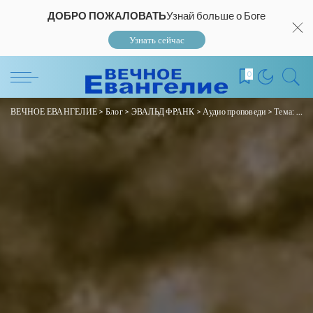
ДОБРО ПОЖАЛОВАТЬ
Узнай больше о Боге
Узнать сейчас
0
ВЕЧНОЕ ЕВАНГЕЛИЕ
>
Блог
>
ЭВАЛЬД ФРАНК
>
Аудио проповеди
>
Тема: «Призваны Богом, несены Богом и водимы Богом!» Исх. 19:4-6