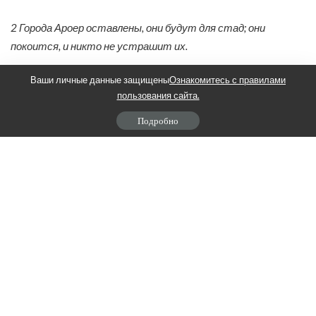
2 Города Ароер оставлены, они будут для стад; они
покоится, и никто не устрашит их.
Ваши личные данные защищены
Ознакомитесь с правилами
3 И крепость погибнет в Ефреме, и царство в Дамаске, и
пользования сайта.
остаток в Араме; и они будут как слава сынов Израилевых,
Подробно
говорит Господь Саваоф.
Арад сириец всегда спрашивал нашего брата там, что
написано в Писании о народе Израилевом.
Бог вывел Свой народ на орлиных крыльях (в самолетах).
Иеремия 31