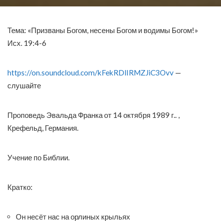
Тема: «Призваны Богом, несены Богом и водимы Богом!»
Исх. 19:4-6
https://on.soundcloud.com/kFekRDlIRMZJiC3Ovv
—
слушайте
Проповедь Эвальда Франка от 14 октября 1989 г.. ,
Крефельд, Германия.
Учение по Библии.
Кратко:
Он несёт нас на орлиных крыльях