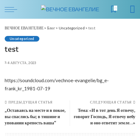
0
ВЕЧНОЕ ЕВАНГЕЛИЕ
>
Блог
>
Uncategorized
>
test
Uncategorized
test
4 АВГУСТА, 2023
https://soundcloud.com/vechnoe-evangelie/bg_e-
frank_kr_1981-07-19
ПРЕДЫДУЩАЯ СТАТЬЯ
СЛЕДУЮЩАЯ СТАТЬЯ
„Оставаясь на месте и в покое,
Тема: «И в тот день Я отвечу,
вы спаслись бы; в тишине и
говорит Господь, Я отвечу небу
уповании крепость ваша“
и оно ответит земле…»