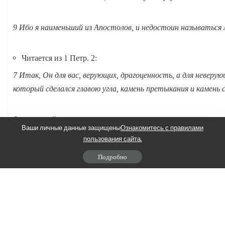
9 Ибо я наименьший из Апостолов, и недостоин называться
Читается из 1 Петр. 2:
7 Итак, Он для вас, верующих, драгоценность, а для неверу
который сделался главою угла, камень претыкания и камень с
8 о который они претыкаются, не покоряясь слову, на что о
Ваши личные данные защищены
Ознакомитесь с правилами
пользования сайта.
9 Но вы — род избранный, царственное священство, народ св
Подробно
совершенства Призвавшего вас из тьмы в чудный Свой свет
10 некогда не народ, а ныне народ Божий; некогда непомило
При воскресении Господа все ветхозаветные святые воскр