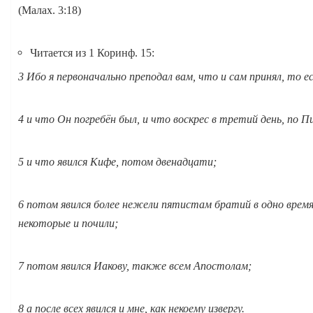
(Малах. 3:18)
Читается из 1 Коринф. 15:
3 Ибо я первоначально преподал вам, что и сам принял, то е
4 и что Он погребён был, и что воскрес в третий день, по П
5 и что явился Кифе, потом двенадцати;
6 потом явился более нежели пятистам братий в одно время
некоторые и почили;
7 потом явился Иакову, также всем Апостолам;
8 а после всех явился и мне, как некоему извергу.