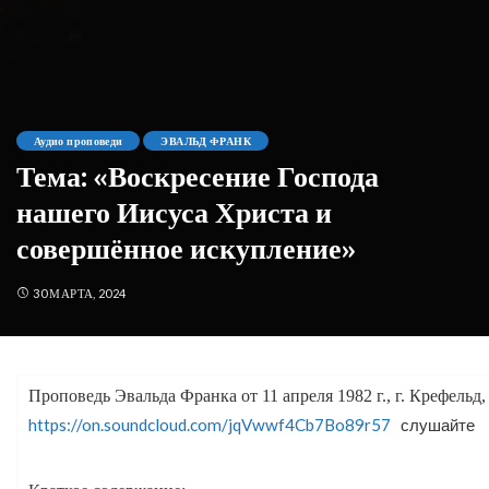
Аудио проповеди
ЭВАЛЬД ФРАНК
Тема: «Воскресение Господа
нашего Иисуса Христа и
совершённое искупление»
30 МАРТА, 2024
Проповедь Эвальда Франка от 11 апреля 1982 г., г. Крефельд
https://on.soundcloud.com/jqVwwf4Cb7Bo89r57
слушайте