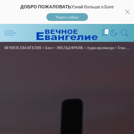
ДОБРО ПОЖАЛОВАТЬ
Узнай больше о Боге
Узнать сейчас
0
ВЕЧНОЕ ЕВАНГЕЛИЕ
>
Блог
>
ЭВАЛЬД ФРАНК
>
Аудио проповеди
>
Тема: «Воскресение Господа нашего Иисуса Христа и совершённое искупление»