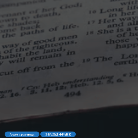
Аудио проповеди
ЭВАЛЬД ФРАНК