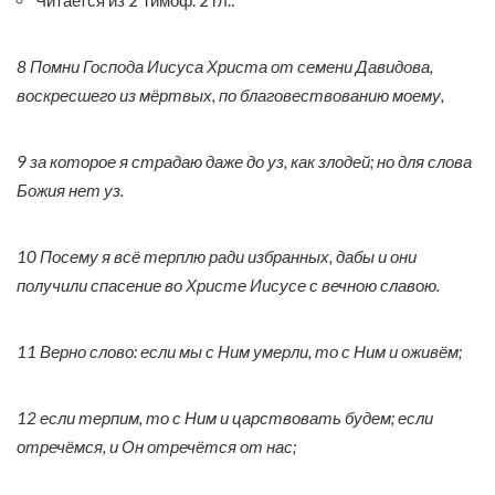
8 Помни Господа Иисуса Христа от семени Давидова,
воскресшего из мёртвых, по благовествованию моему,
9 за которое я страдаю даже до уз, как злодей; но для слова
Божия нет уз.
10 Посему я всё терплю ради избранных, дабы и они
получили спасение во Христе Иисусе с вечною славою.
11 Верно слово: если мы с Ним умерли, то с Ним и оживём;
12 если терпим, то с Ним и царствовать будем; если
отречёмся, и Он отречётся от нас;