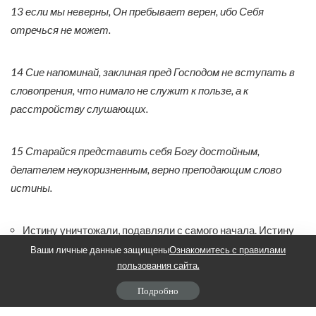
13 если мы неверны, Он пребывает верен, ибо Себя
отречься не может.
14 Сие напоминай, заклиная пред Господом не вступать в
словопрения, что нимало не служит к пользе, а к
расстройству слушающих.
15 Старайся представить себя Богу достойным,
делателем неукоризненным, верно преподающим слово
истины.
Истину уничтожали, подавляли с самого начала. Истину
доводят до цепей через клевету
Ваши личные данные защищены
Ознакомитесь с правилами
пользования сайта.
Истину извращают, поносят, ею злоупотребляют.
Подробно
Слово Божье не заковано в цепи