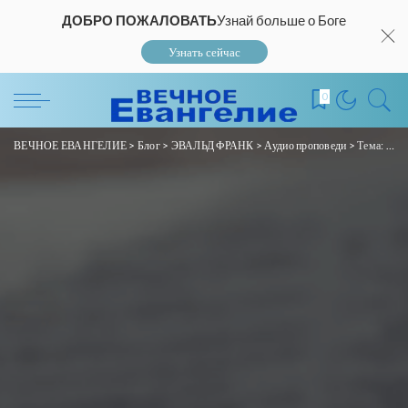
ДОБРО ПОЖАЛОВАТЬ
Узнай больше о Боге
Узнать сейчас
0
ВЕЧНОЕ ЕВАНГЕЛИЕ
>
Блог
>
ЭВАЛЬД ФРАНК
>
Аудио проповеди
>
Тема: «Доверяйте это учение только верным людям!» 2 Тим. 2:2