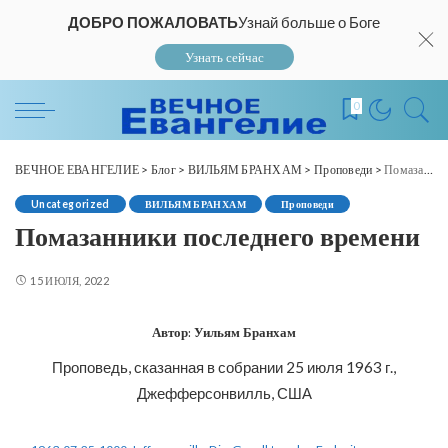
ДОБРО ПОЖАЛОВАТЬ
Узнай больше о Боге
Узнать сейчас
0
ВЕЧНОЕ ЕВАНГЕЛИЕ
>
Блог
>
ВИЛЬЯМ БРАНХАМ
>
Проповеди
>
Помазанники последнего времени
Uncategorized
ВИЛЬЯМ БРАНХАМ
Проповеди
Помазанники последнего времени
15 ИЮЛЯ, 2022
Автор: Уильям Бранхам
Проповедь, сказанная в собрании 25 июля 1963 г.,
Джефферсонвилль, США