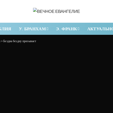
БЛИЯ
У. БРАНХАМ
Э. ФРАНК
АКТУАЛЬН
и
>
Бездна бездну призывает